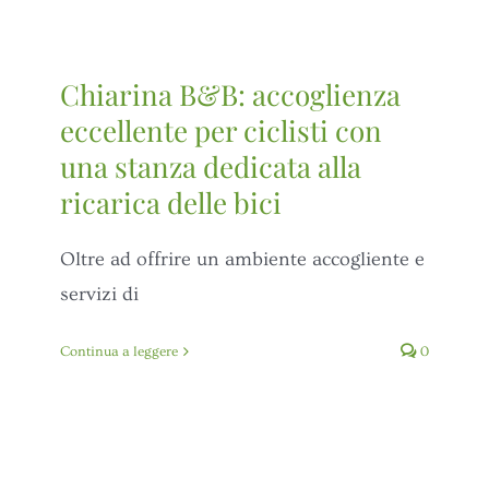
VALLE DI MUGGIO
GALLERY
Chiarina B&B: accoglienza
eccellente per ciclisti con
CONTATTACI
una stanza dedicata alla
ricarica delle bici
PRENOTA ORA
Oltre ad offrire un ambiente accogliente e
servizi di
Continua a leggere
0