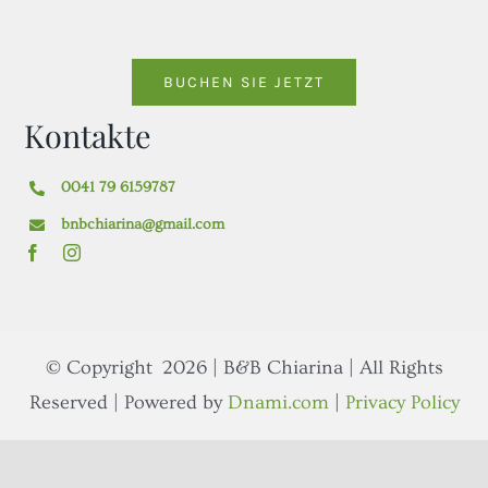
UNSERE ZIMMER
BUCHEN SIE JETZT
MUGGIOTAL
Kontakte
GALERIE
0041 79 6159787
bnbchiarina@gmail.com
KONTAKTE
BUCHEN SIE JETZT
© Copyright
2026 | B&B Chiarina | All Rights
Reserved | Powered by
Dnami.com
|
Privacy Policy