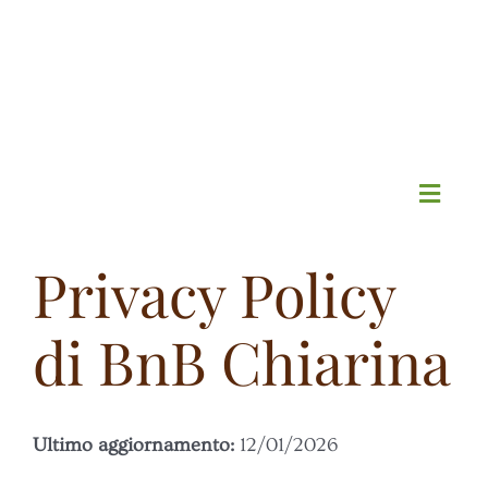
Salta
al
contenuto
Toggl
Navig
Privacy Policy
HOME
di BnB Chiarina
IL B&B
CAMERE MUGGIO
Ultimo aggiornamento:
12/01/2026