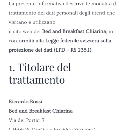
La presente informativa descrive le modalità di
VALLE DI MUGGIO
trattamento dei dati personali degli utenti che
visitano e utilizzano
GALLERY
il sito web del
Bed and Breakfast Chiarina
, in
conformità alla
Legge federale svizzera sulla
CONTATTACI
protezione dei dati (LPD – RS 235.1)
.
PRENOTA ORA
1. Titolare del
trattamento
Riccardo Rossi
Bed and Breakfast Chiarina
Via dei Portici 7
CH-6838 Muggio – Breggia (Svizzera)