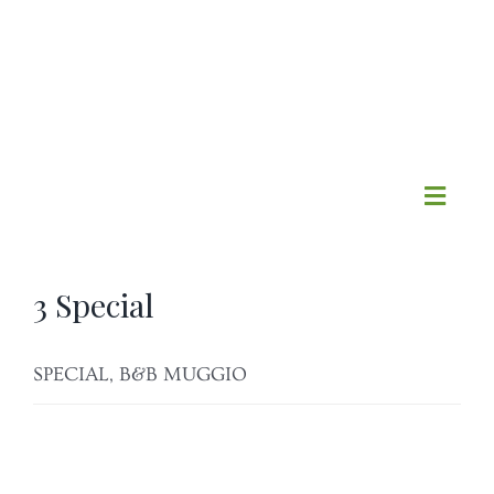
Salta
al
contenuto
Toggl
Navig
HOME
3 Special
IL B&B
SPECIAL, B&B MUGGIO
CAMERE MUGGIO