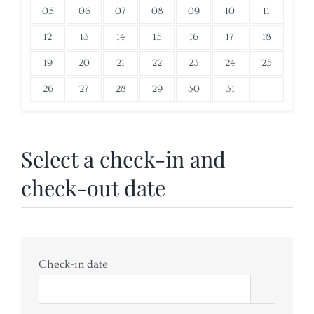
05
06
07
08
09
10
11
12
13
14
15
16
17
18
19
20
21
22
23
24
25
26
27
28
29
30
31
Select a check-in and
check-out date
Check-in date